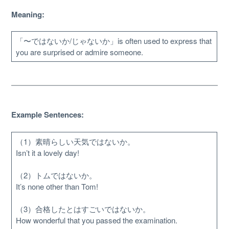
Meaning:
「〜ではないか/じゃないか」is often used to express that
you are surprised or admire someone.
Example Sentences:
（1）素晴らしい天気ではないか。
About
Isn’t it a lovely day!
Website Guide
（2）トムではないか。
It’s none other than Tom!
Unlock bonus content
（3）合格したとはすごいではないか。
How wonderful that you passed the examination.