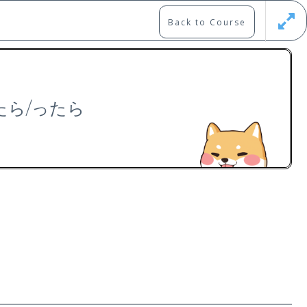
Back to Course
Updates
Register
Login
 〜たら/ったら
Free