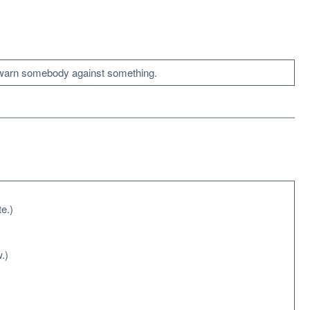
rn somebody against something.
e.)
.)