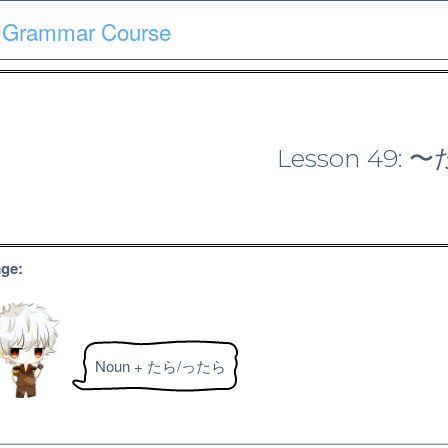
 Grammar Course
Course
Quiz
Materials
Search
Patron-only
Lesson 49:
N3 Grammar Course
ge:
Noun + たら/ったら