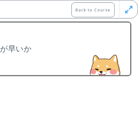
Back to Course
Updates
Register
Login
: 〜が早いか
Free