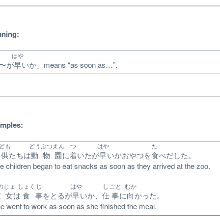
ning:
はや
〜が
早
いか」means “as soon as…”.
mples:
ども
どうぶつ
えん
つ
はや
た
供
たちは
動物
園
に
着
いたが
早
いかおやつを
食
べだした。
e children began to eat snacks as soon as they arrived at the zoo.
のじょ
しょく
じ
はや
し
ごと
むか
彼女
は
食
事
をとるが
早
いか、
仕
事
に
向
かった。
Unlock bonus content
e went to work as soon as she finished the meal.