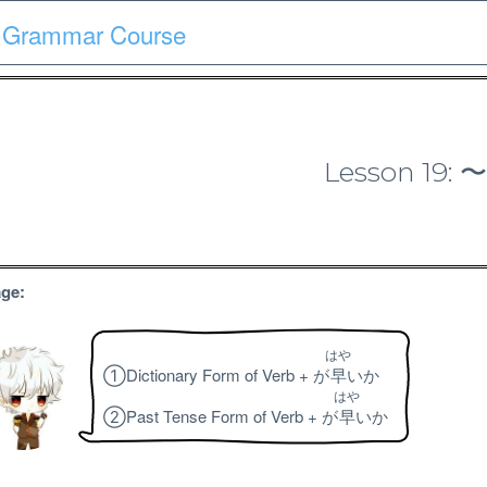
 Grammar Course
Course
Quiz
Materials
Search
Patron-only
Lesson 19
N1 Grammar Course
ge:
はや
①Dictionary Form of Verb + が
早
いか
はや
②Past Tense Form of Verb + が
早
いか