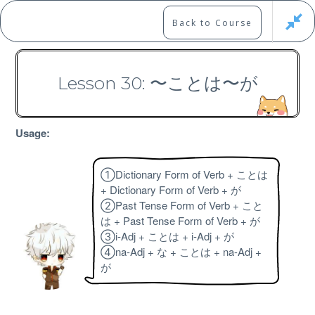
Skip
to
Marshall's Site
Back to Course
content
Japanese Learning Adventure
Lesson 30: 〜ことは〜が
N2 Grammar Course
Usage:
①Dictionary Form of Verb + ことは
+ Dictionary Form of Verb + が
Free
②Past Tense Form of Verb + こと
は + Past Tense Form of Verb + が
③i-Adj + ことは + i-Adj + が
④na-Adj + な + ことは + na-Adj +
が