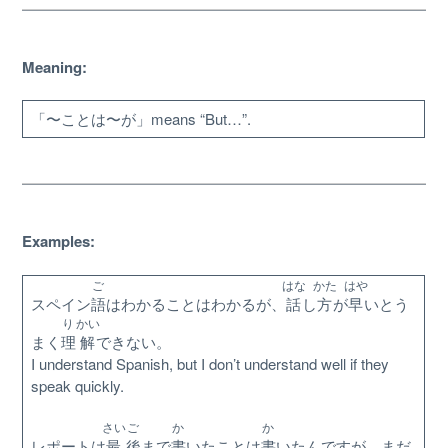
Meaning:
「〜ことは〜が」means “But…”.
Examples:
ご
はな
かた
はや
About
スペイン
語
はわかることはわかるが、
話
し
方
が
早
いとう
り
かい
まく
理
解
できない。
Website Guide
I understand Spanish, but I don’t understand well if they
speak quickly.
Unlock bonus content
さい
ご
か
か
レポートは
最
後
まで
書
いたことは
書
いたんですが、まだ