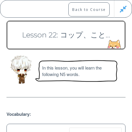
Skip
to
Marshall's Site
Back to Course
content
Japanese Learning Adventure
Lesson 22: コップ、こと…
N5 Vocabulary Course
In this lesson, you will learn the
following N5 words.
Free
Vocabulary: