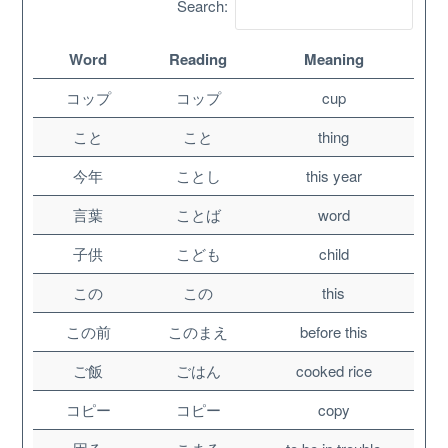
Search:
Word
Reading
Meaning
コップ
コップ
cup
こと
こと
thing
今年
ことし
this year
言葉
ことば
word
子供
こども
child
About
この
この
this
この前
このまえ
before this
Website Guide
ご飯
ごはん
cooked rice
Unlock bonus content
コピー
コピー
copy