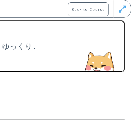
Back to Course
Updates
Register
Login
 雪、ゆっくり…
Free