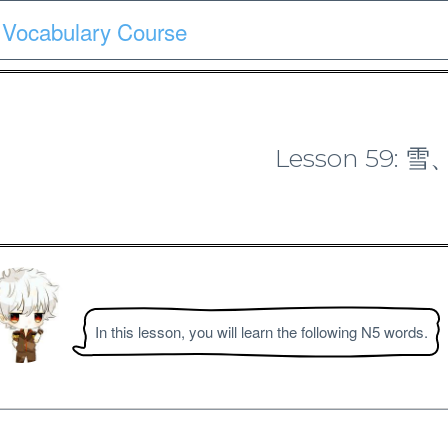
 Vocabulary Course
Course
Quiz
Materials
Search
Patron-only
Lesson 59:
N5 Vocabulary Course
In this lesson, you will learn the following N5 words.