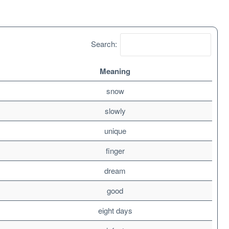
Search:
Meaning
snow
slowly
unique
finger
dream
good
eight days