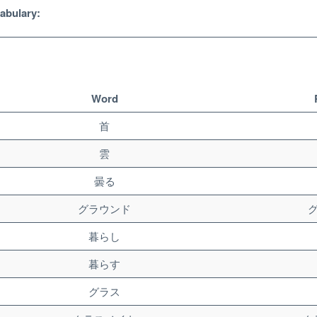
abulary:
Word
首
雲
曇る
グラウンド
暮らし
暮らす
Unlock bonus content
グラス