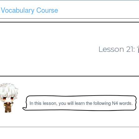
 Vocabulary Course
Course
Quiz
Materials
Search
Patron-only
Lesson 21
N4 Vocabulary Course
In this lesson, you will learn the following N4 words.