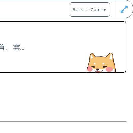
Back to Course
Updates
Register
Login
: 首、雲…
Free