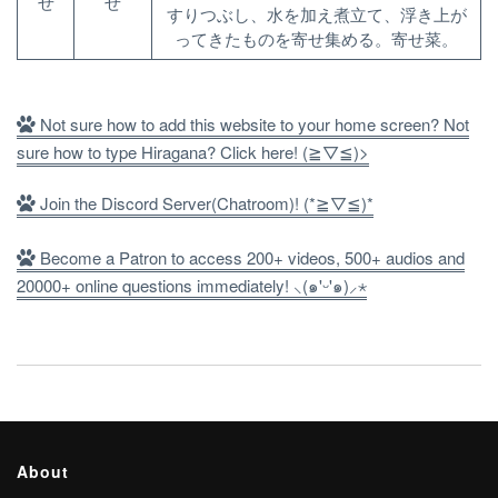
せ
せ
すりつぶし、水を加え煮立て、浮き上が
ってきたものを寄せ集める。寄せ菜。
Not sure how to add this website to your home screen? Not
sure how to type Hiragana? Click here! (≧▽≦)>
Join the Discord Server(Chatroom)! (*≧▽≦)*
Become a Patron to access 200+ videos, 500+ audios and
20000+ online questions immediately! ⸜(๑'ᵕ'๑)⸝⋆
About