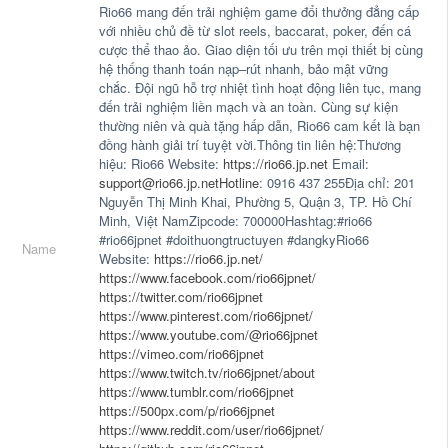
Rio66 mang đến trải nghiệm game đổi thưởng đẳng cấp
với nhiều chủ đề từ slot reels, baccarat, poker, đến cá
cược thể thao ảo. Giao diện tối ưu trên mọi thiết bị cùng
hệ thống thanh toán nạp–rút nhanh, bảo mật vững
chắc. Đội ngũ hỗ trợ nhiệt tình hoạt động liên tục, mang
đến trải nghiệm liền mạch và an toàn. Cùng sự kiện
thường niên và quà tặng hấp dẫn, Rio66 cam kết là bạn
đồng hành giải trí tuyệt vời.Thông tin liên hệ:Thương
hiệu: Rio66 Website:
https://rio66.jp.net
Email:
support@rio66.jp.netHotline
: 0916 437 255Địa chỉ: 201
Nguyễn Thị Minh Khai, Phường 5, Quận 3, TP. Hồ Chí
Minh, Việt NamZipcode: 700000Hashtag:#rio66
#rio66jpnet #doithuongtructuyen #dangkyRio66
Name
Website:
https://rio66.jp.net/
https://www.facebook.com/rio66jpnet/
https://twitter.com/rio66jpnet
https://www.pinterest.com/rio66jpnet/
https://www.youtube.com/@rio66jpnet
https://vimeo.com/rio66jpnet
https://www.twitch.tv/rio66jpnet/about
https://www.tumblr.com/rio66jpnet
https://500px.com/p/rio66jpnet
https://www.reddit.com/user/rio66jpnet/