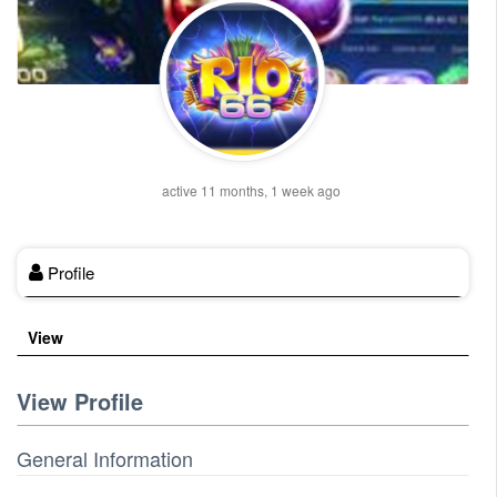
active 11 months, 1 week ago
Profile
View
View Profile
General Information