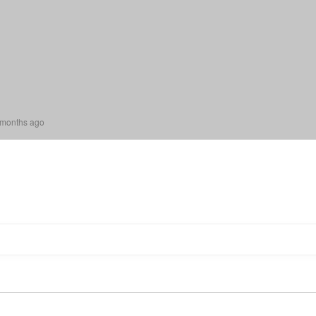
 months ago