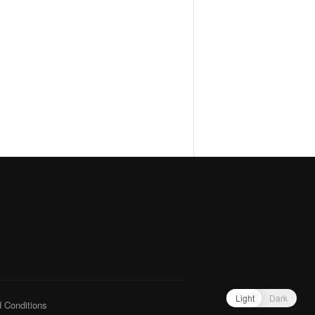
Light
Dark
 Conditions