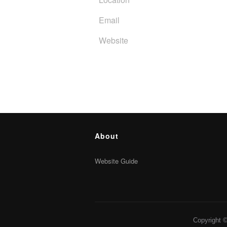
Email
Website
About
Website Guide
Copyright © 