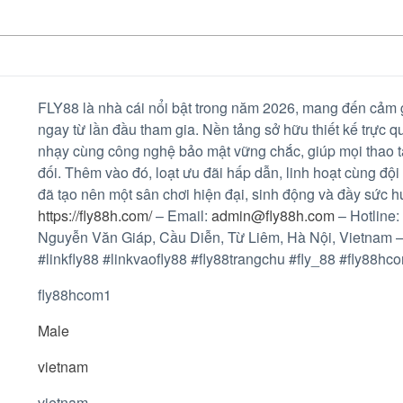
FLY88 là nhà cái nổi bật trong năm 2026, mang đến cảm gi
ngay từ lần đầu tham gia. Nền tảng sở hữu thiết kế trực 
nhạy cùng công nghệ bảo mật vững chắc, giúp mọi thao tác
đối. Thêm vào đó, loạt ưu đãi hấp dẫn, linh hoạt cùng đội 
đã tạo nên một sân chơi hiện đại, sinh động và đầy sức h
https://fly88h.com/
– Email:
admin@fly88h.com
– Hotline:
Nguyễn Văn Giáp, Cầu Diễn, Từ Liêm, Hà Nội, Vietnam – 
#linkfly88 #linkvaofly88 #fly88trangchu #fly_88 #fly88hc
fly88hcom1
Male
vietnam
vietnam