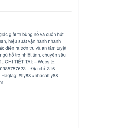
ác giải trí bùng nổ và cuốn hút
quan, hiệu suất vận hành nhanh
 diễn ra trơn tru và an tâm tuyệt
ngũ hỗ trợ nhiệt tình, chuyên sâu
út. CHI TIẾT TẠI: – Website:
 0985757623 – Địa chỉ: 316
Hagtag: #fly88 #nhacaifly88
om