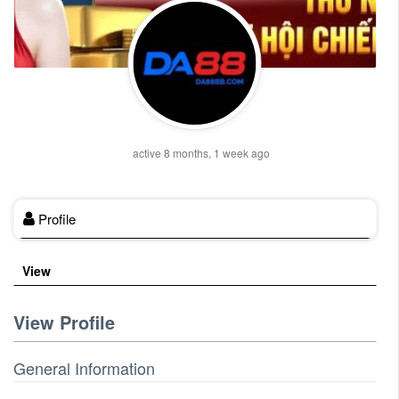
active 8 months, 1 week ago
Profile
View
View Profile
General Information