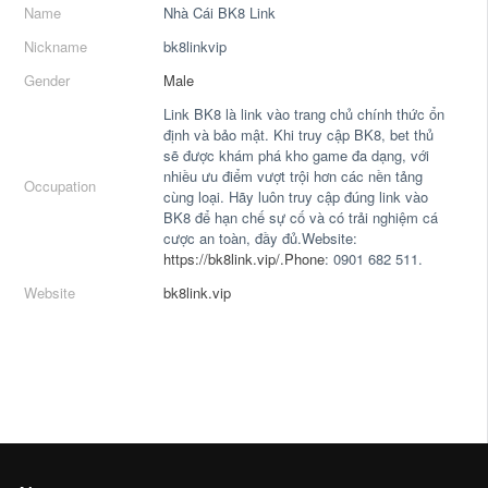
Name
Nhà Cái BK8 Link
Nickname
bk8linkvip
Gender
Male
Link BK8 là link vào trang chủ chính thức ổn
định và bảo mật. Khi truy cập BK8, bet thủ
sẽ được khám phá kho game đa dạng, với
nhiều ưu điểm vượt trội hơn các nền tảng
Occupation
cùng loại. Hãy luôn truy cập đúng link vào
BK8 để hạn chế sự cố và có trải nghiệm cá
cược an toàn, đầy đủ.Website:
https://bk8link.vip/.Phone
: 0901 682 511.
Website
bk8link.vip