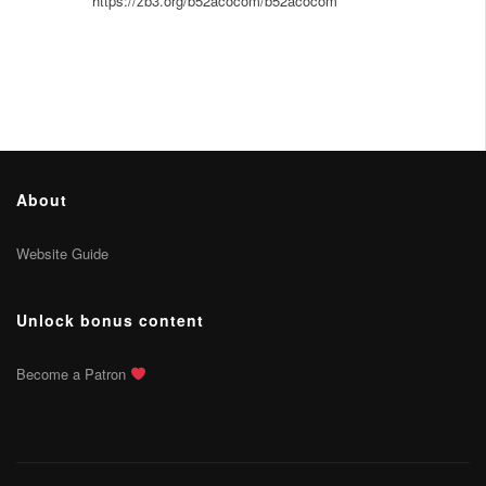
https://zb3.org/b52acocom/b52acocom
About
Website Guide
Unlock bonus content
Become a Patron