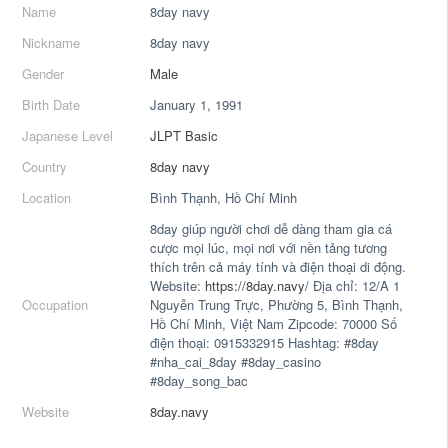
Name
8day navy
Nickname
8day navy
Gender
Male
Birth Date
January 1, 1991
Japanese Level
JLPT Basic
Country
8day navy
Location
Bình Thạnh, Hồ Chí Minh
8day giúp người chơi dễ dàng tham gia cá
cược mọi lúc, mọi nơi với nền tảng tương
thích trên cả máy tính và điện thoại di động.
Website:
https://8day.navy/
Địa chỉ: 12/A 1
Occupation
Nguyễn Trung Trực, Phường 5, Bình Thạnh,
Hồ Chí Minh, Việt Nam Zipcode: 70000 Số
điện thoại: 0915332915 Hashtag: #8day
#nha_cai_8day #8day_casino
#8day_song_bac
Website
8day.navy