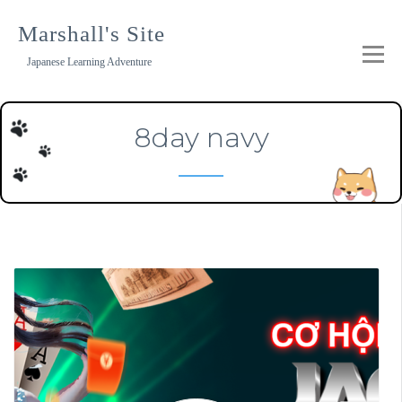
Skip
to
Marshall's Site
content
Japanese Learning Adventure
8day navy