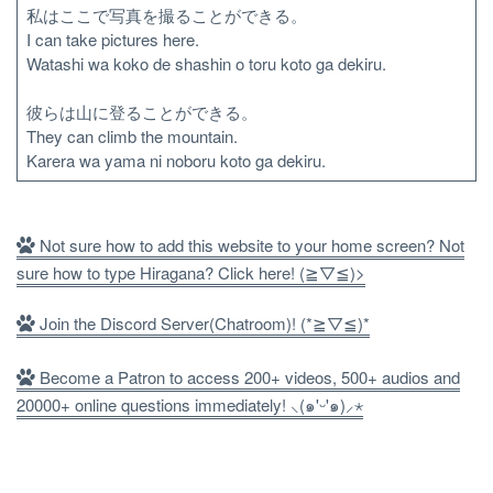
私はここで写真を撮ることができる。
I can take pictures here.
Watashi wa koko de shashin o toru koto ga dekiru.
彼らは山に登ることができる。
They can climb the mountain.
Karera wa yama ni noboru koto ga dekiru.
Not sure how to add this website to your home screen? Not
sure how to type Hiragana? Click here! (≧▽≦)>
Join the Discord Server(Chatroom)! (*≧▽≦)*
Become a Patron to access 200+ videos, 500+ audios and
20000+ online questions immediately! ⸜(๑'ᵕ'๑)⸝⋆