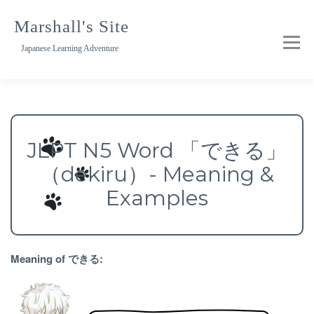
Skip
to
Marshall's Site
content
Japanese Learning Adventure
JLPT N5 Word 「できる」
（dekiru）- Meaning &
Examples
Meaning of できる: