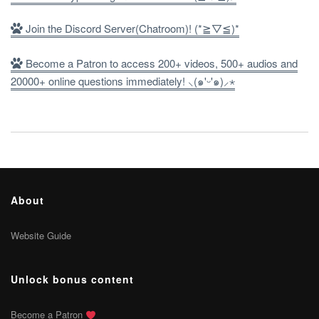
Join the Discord Server(Chatroom)! (*≧▽≦)*
Become a Patron to access 200+ videos, 500+ audios and
20000+ online questions immediately! ⸜(๑'ᵕ'๑)⸝⋆
About
Website Guide
Unlock bonus content
Become a Patron