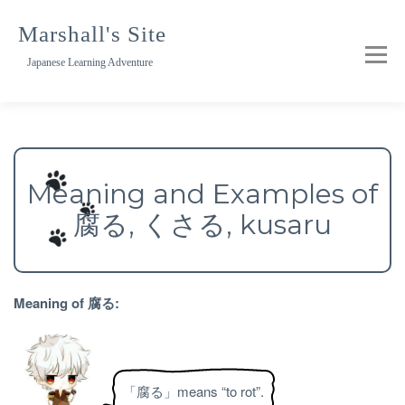
Skip
to
Marshall's Site
content
Japanese Learning Adventure
Meaning and Examples of
腐る, くさる, kusaru
Meaning of 腐る:
「腐る」means “to rot”.