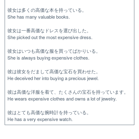
彼女は多くの高価な本を持っている。
She has many valuable books.
彼女は一番高価なドレスを選び出した。
She picked out the most expensive dress.
彼女はいつも高価な服を買ってばかりいる。
She is always buying expensive clothes.
彼は彼女をだまして高価な宝石を買わせた。
He deceived her into buying a precious jewel.
彼は高価な洋服を着て、たくさんの宝石を持っています。
He wears expensive clothes and owns a lot of jewelry.
彼はとても高価な腕時計を持っている。
He has a very expensive watch.