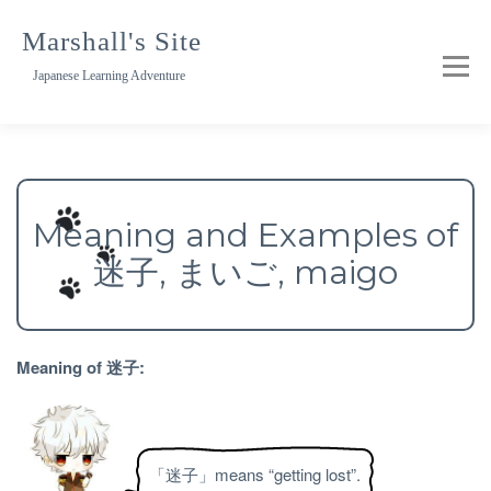
Skip
to
Marshall's Site
content
Japanese Learning Adventure
Meaning and Examples of
迷子, まいご, maigo
Meaning of 迷子:
「迷子」means “getting lost”.