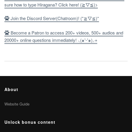
sure how to type Hiragana? Click here! (≧▽≦)>
Join the Discord Server(Chatroom)! (*≧▽≦)*
Become a Patron to access 200+ videos, 500+ audios and
20000+ online questions immediately! ⸜(๑'ᵕ'๑)⸝⋆
About
Website Guide
Unlock bonus content