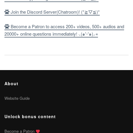
Join the Discord Server(Chatroom)! (*≧▽≦)*
Become a Patron to access 200+ videos, 500+ audios and
20000+ online questions immediately! ⸜(๑'ᵕ'๑)⸝⋆
About
Website Guide
Unlock bonus content
Become a Patron