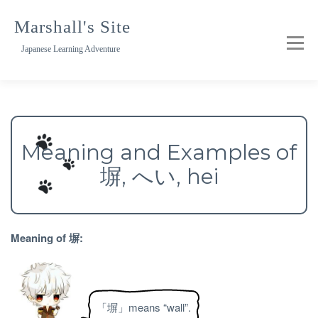
Skip
to
Marshall's Site
content
Japanese Learning Adventure
Meaning and Examples of
塀, へい, hei
Meaning of 塀:
「塀」means “wall”.