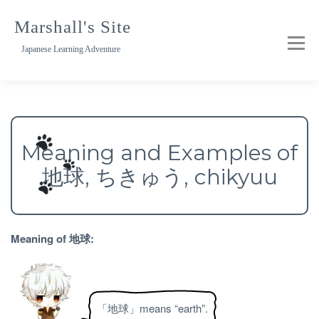
Skip
to
Marshall's Site
content
Japanese Learning Adventure
Meaning and Examples of
地球, ちきゅう, chikyuu
Meaning of 地球:
「地球」means “earth”.