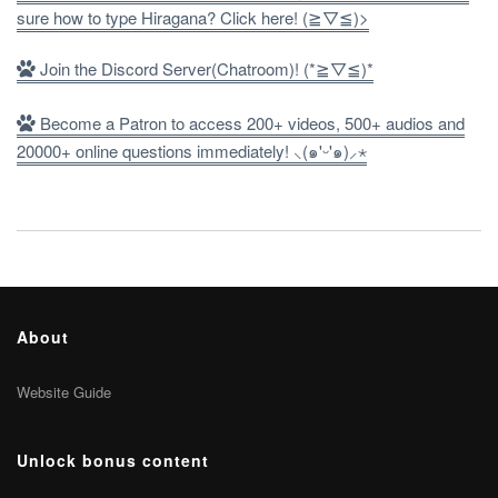
sure how to type Hiragana? Click here! (≧▽≦)>
Join the Discord Server(Chatroom)! (*≧▽≦)*
Become a Patron to access 200+ videos, 500+ audios and
20000+ online questions immediately! ⸜(๑'ᵕ'๑)⸝⋆
About
Website Guide
Unlock bonus content