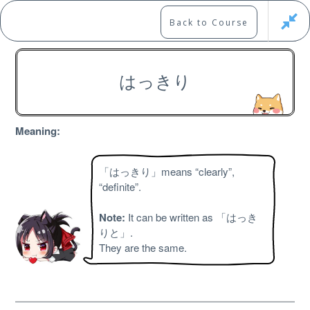
Skip
to
Marshall's Site
Back to Course
content
Japanese Learning Adventure
はっきり
Japanese Adverb Course 7
Meaning:
「はっきり」means “clearly”,
“definite”.
Free
Note:
It can be written as 「はっき
りと」.
They are the same.