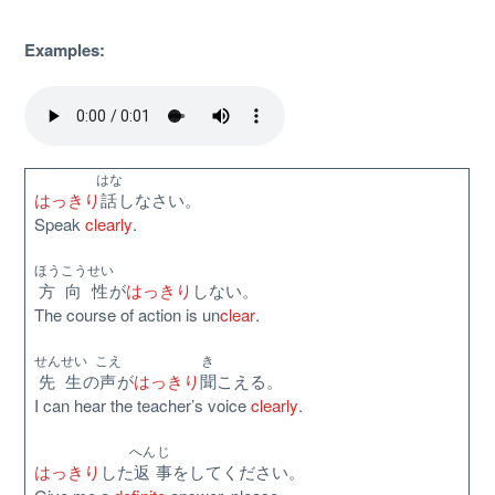
Examples:
はな
はっきり
話
しなさい。
Speak
clearly
.
About
ほうこうせい
方向性
が
はっきり
しない。
Website Guide
The course of action is un
clear
.
Unlock bonus content
せんせい
こえ
き
先生
の
声
が
はっきり
聞
こえる。
I can hear the teacher’s voice
clearly
.
Become a Patron
へん
じ
はっきり
した
返
事
をしてください。