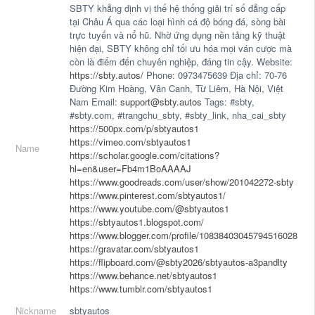
SBTY khẳng định vị thế hệ thống giải trí số đẳng cấp
tại Châu Á qua các loại hình cá độ bóng đá, sòng bài
trực tuyến và nổ hũ. Nhờ ứng dụng nền tảng kỹ thuật
hiện đại, SBTY không chỉ tối ưu hóa mọi ván cược mà
còn là điểm đến chuyên nghiệp, đáng tin cậy. Website:
https://sbty.autos/
Phone: 0973475639 Địa chỉ: 70-76
Đường Kim Hoàng, Vân Canh, Từ Liêm, Hà Nội, Việt
Nam Email:
support@sbty.autos
Tags: #sbty,
#sbty.com, #trangchu_sbty, #sbty_link, nha_cai_sbty
https://500px.com/p/sbtyautos1
https://vimeo.com/sbtyautos1
Name
https://scholar.google.com/citations?
hl=en&user=Fb4m1BoAAAAJ
https://www.goodreads.com/user/show/201042272-sbty
https://www.pinterest.com/sbtyautos1/
https://www.youtube.com/@sbtyautos1
https://sbtyautos1.blogspot.com/
https://www.blogger.com/profile/10838403045794516028
https://gravatar.com/sbtyautos1
https://flipboard.com/@sbty2026/sbtyautos-a3pandlty
https://www.behance.net/sbtyautos1
https://www.tumblr.com/sbtyautos1
Nickname
sbtyautos