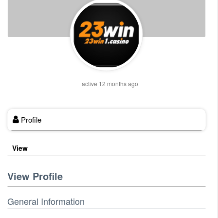
active 12 months ago
Profile
View
View Profile
General Information