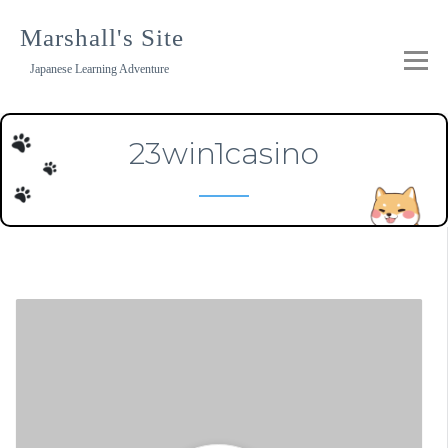
Skip
to
Marshall's Site
content
Japanese Learning Adventure
23win1casino