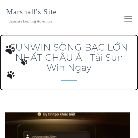
Skip
to
Marshall's Site
content
Japanese Learning Adventure
SUNWIN SÒNG BẠC LỚN
NHẤT CHÂU Á | Tải Sun
Win Ngay