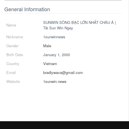
General Information
SUNWIN SÒNG BẠC LỚN NHẤT CHÂU Á |
Name
Tải Sun Win Ngay
Nickname
1sunwinnews
Gender
Male
Birth Date
January 1, 2000
Country
Vietnam
Email
bradlywava@gmail.com
Website
1sunwin.news