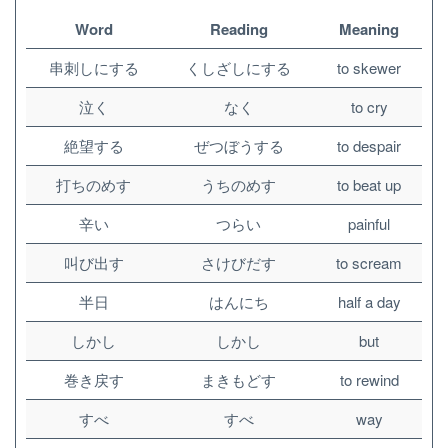
Word
Reading
Meaning
串刺しにする
くしざしにする
to skewer
泣く
なく
to cry
絶望する
ぜつぼうする
to despair
打ちのめす
うちのめす
to beat up
辛い
つらい
painful
叫び出す
さけびだす
to scream
半日
はんにち
half a day
しかし
しかし
but
巻き戻す
まきもどす
to rewind
すべ
すべ
way